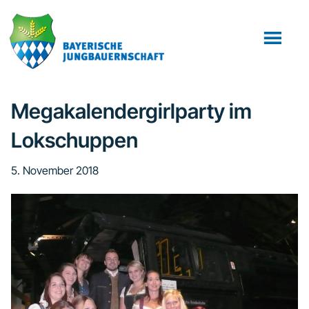
Zum
Zur
Zur
Inhalt
Seitenspalte
Fußzeile
springen
springen
springen
Megakalendergirlparty im
Lokschuppen
5. November 2018