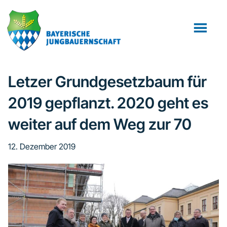
Zum
Zur
Zur
Inhalt
Seitenspalte
Fußzeile
springen
springen
springen
Letzer Grundgesetzbaum für
2019 gepflanzt. 2020 geht es
weiter auf dem Weg zur 70
12. Dezember 2019