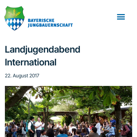
Zum
Zur
Zur
Inhalt
Seitenspalte
Fußzeile
springen
springen
springen
Landjugendabend
International
22. August 2017