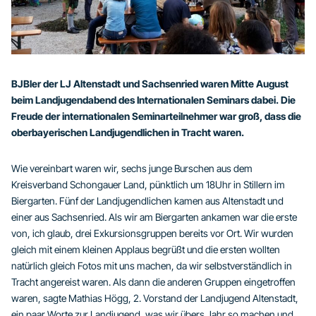
BJBler der LJ Altenstadt und Sachsenried waren Mitte August
beim Landjugendabend des Internationalen Seminars dabei. Die
Freude der internationalen Seminarteilnehmer war groß, dass die
oberbayerischen Landjugendlichen in Tracht waren.
Wie vereinbart waren wir, sechs junge Burschen aus dem
Kreisverband Schongauer Land, pünktlich um 18Uhr in Stillern im
Biergarten. Fünf der Landjugendlichen kamen aus Altenstadt und
einer aus Sachsenried. Als wir am Biergarten ankamen war die erste
von, ich glaub, drei Exkursionsgruppen bereits vor Ort. Wir wurden
gleich mit einem kleinen Applaus begrüßt und die ersten wollten
natürlich gleich Fotos mit uns machen, da wir selbstverständlich in
Tracht angereist waren. Als dann die anderen Gruppen eingetroffen
waren, sagte Mathias Högg, 2. Vorstand der Landjugend Altenstadt,
ein paar Worte zur Landjugend, was wir übers Jahr so machen und