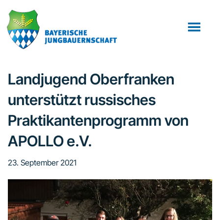
Zum
Zur
Zur
Inhalt
Seitenspalte
Fußzeile
springen
springen
springen
Landjugend Oberfranken
unterstützt russisches
Praktikantenprogramm von
APOLLO e.V.
23. September 2021