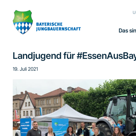
Zur
Zum
Zur
Zur
Hauptnavigation
Inhalt
Seitenspalte
Fußzeile
U
springen
springen
springen
springen
Das sin
Landjugend für #EssenAusBa
19. Juli 2021