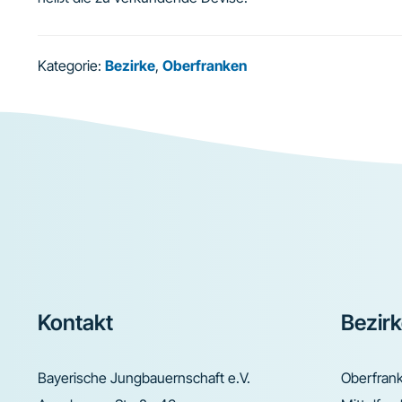
Kategorie:
Bezirke
,
Oberfranken
Footer
Kontakt
Bezir
Bayerische Jungbauernschaft e.V.
Oberfran