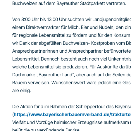
Buchweizen auf dem Bayreuther Stadtparkett vertreten.
Von 8:00 Uhr bis 13:00 Uhr suchten wir Landjugendmitglie
einem Direktvermarkter für Milch, Eier und Nudeln, den di
für regionale Lebensmittel zu fördern und für den Kons
wir Dank der abgefüllten Buchweizen- Kostproben vom Bio
Ansprechpartnerinnen und Ansprechpartner befürworteten 
Lebensmittel. Dennoch besteht auch noch viel Unkenntnis 
welche Lebensmittel sie produzieren. Für Auskünfte darü
Dachmarke „Bayreuther Land“, aber auch auf die Seiten 
Bauern verweisen. Wünschenswert wäre jedoch eine Gesam
alle einig.
Die Aktion fand im Rahmen der Schleppertour des Bayer
(
https://www.bayerischerbauernverband.de/traktorto
Vielfalt und Vorzüge heimischer Erzeugnisse aufmerksam 
heißt die zu verkündende Devise.