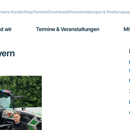
nsere Kanäle
Shop
Termine
Downloads
Pressemeldungen & Positionspap
d wir
Termine & Veranstaltungen
Mi
yern