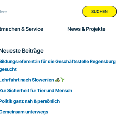
SUCHEN
iere
tmachen & Service
News & Projekte
Seitenspalte
Neueste Beiträge
Bildungsreferent:in für die Geschäftsstelle Regensburg
gesucht
Lehrfahrt nach Slowenien
Zur Sicherheit für Tier und Mensch
Politik ganz nah & persönlich
Gemeinsam unterwegs