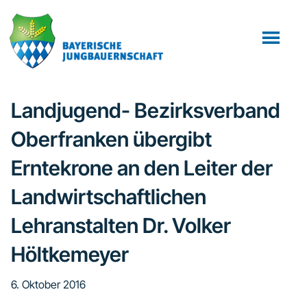
Zum
Zur
Zur
Inhalt
Seitenspalte
Fußzeile
springen
springen
springen
Landjugend- Bezirksverband
Oberfranken übergibt
Erntekrone an den Leiter der
Landwirtschaftlichen
Lehranstalten Dr. Volker
Höltkemeyer
6. Oktober 2016