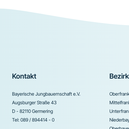
Footer
Kontakt
Bezir
Bayerische Jungbauernschaft e.V.
Oberfran
Augsburger Straße 43
Mittelfra
D - 82110 Germering
Unterfra
Tel:
089 / 894414 - 0
Niederba
Oberbaye