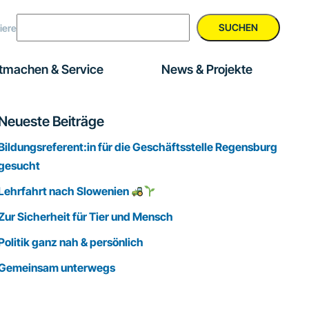
SUCHEN
iere
tmachen & Service
News & Projekte
Seitenspalte
Neueste Beiträge
Bildungsreferent:in für die Geschäftsstelle Regensburg
gesucht
Lehrfahrt nach Slowenien
Zur Sicherheit für Tier und Mensch
Politik ganz nah & persönlich
Gemeinsam unterwegs