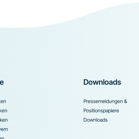
ke
Downloads
ken
Pressemeldungen &
nken
Positionspapiere
nken
Downloads
yern
rn