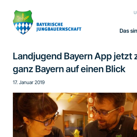
Zur
Zum
Zur
Zur
Hauptnavigation
Inhalt
Seitenspalte
Fußzeile
U
springen
springen
springen
springen
Das sin
Landjugend Bayern App jetzt
ganz Bayern auf einen Blick
17. Januar 2019