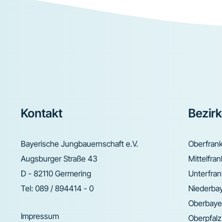
Footer
Kontakt
Bezir
Bayerische Jungbauernschaft e.V.
Oberfran
Augsburger Straße 43
Mittelfra
D - 82110 Germering
Unterfra
Tel:
089 / 894414 - 0
Niederba
Oberbaye
Impressum
Oberpfalz