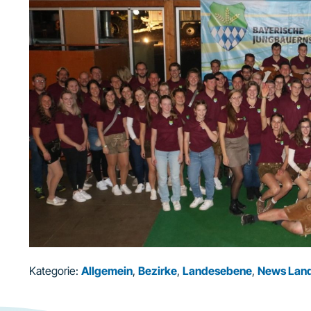
Kategorie:
Allgemein
,
Bezirke
,
Landesebene
,
News Lan