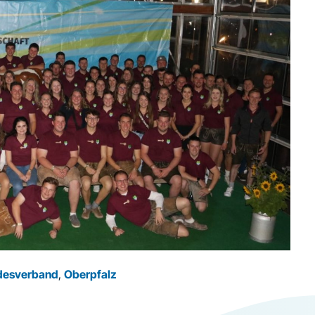
desverband
,
Oberpfalz