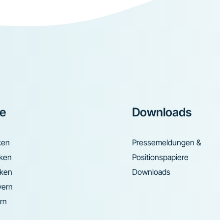
ke
Downloads
ken
Pressemeldungen &
nken
Positionspapiere
nken
Downloads
yern
rn