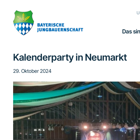
Zur
Zum
Zur
Hauptnavigation
Inhalt
Fußzeile
U
springen
springen
springen
Das sin
Kalenderparty in Neumarkt
29. Oktober 2024