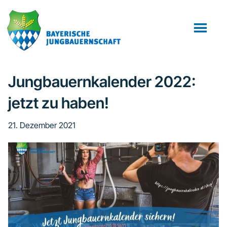
Zum
Zur
Zur
Inhalt
Seitenspalte
Fußzeile
springen
springen
springen
Jungbauernkalender 2022:
jetzt zu haben!
21. Dezember 2021