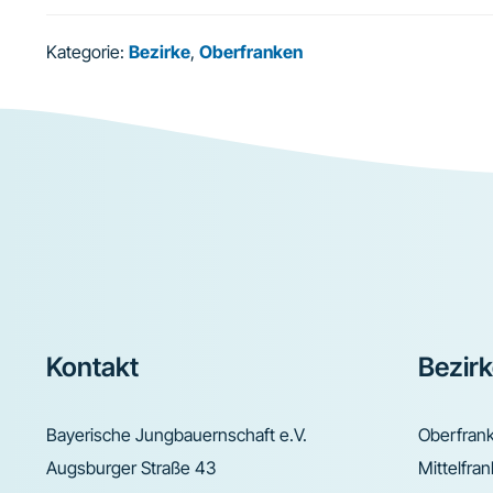
Kategorie:
Bezirke
,
Oberfranken
Footer
Kontakt
Bezir
Bayerische Jungbauernschaft e.V.
Oberfran
Augsburger Straße 43
Mittelfra