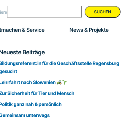
SUCHEN
iere
tmachen & Service
News & Projekte
Seitenspalte
Neueste Beiträge
Bildungsreferent:in für die Geschäftsstelle Regensburg
gesucht
Lehrfahrt nach Slowenien
Zur Sicherheit für Tier und Mensch
Politik ganz nah & persönlich
Gemeinsam unterwegs