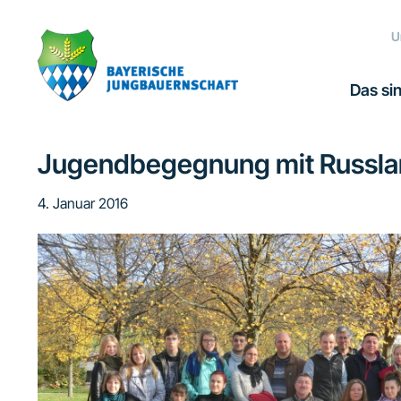
Zur
Zum
Zur
Zur
Hauptnavigation
Inhalt
Seitenspalte
Fußzeile
U
springen
springen
springen
springen
Das sin
Jugendbegegnung mit Russl
4. Januar 2016