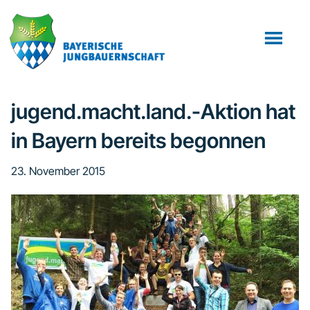
Zum
Zur
Zur
Inhalt
Seitenspalte
Fußzeile
springen
springen
springen
jugend.macht.land.-Aktion hat
in Bayern bereits begonnen
23. November 2015