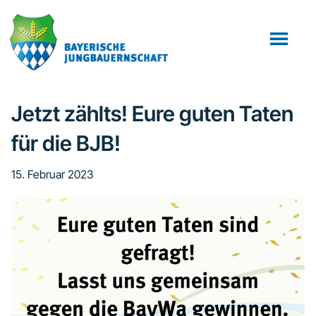
Zum
Zur
Zur
Inhalt
Seitenspalte
Fußzeile
springen
springen
springen
Jetzt zählts! Eure guten Taten
für die BJB!
15. Februar 2023