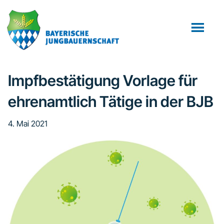
Zum
Zur
Zur
Inhalt
Seitenspalte
Fußzeile
springen
springen
springen
Impfbestätigung Vorlage für
ehrenamtlich Tätige in der BJB
4. Mai 2021