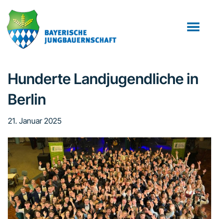
Zum
Zur
Inhalt
Fußzeile
springen
springen
Hunderte Landjugendliche in
Berlin
21. Januar 2025