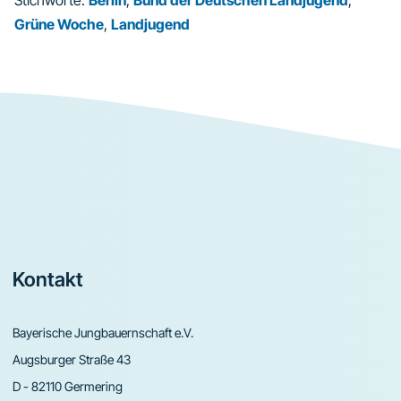
Grüne Woche
,
Landjugend
Footer
Kontakt
Bayerische Jungbauernschaft e.V.
Augsburger Straße 43
D - 82110 Germering