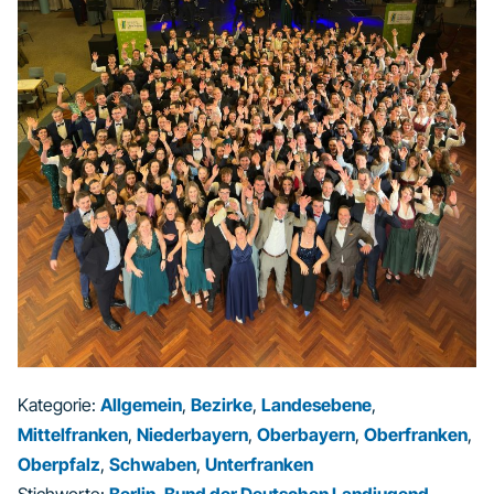
Kategorie:
Allgemein
,
Bezirke
,
Landesebene
,
Mittelfranken
,
Niederbayern
,
Oberbayern
,
Oberfranken
,
Oberpfalz
,
Schwaben
,
Unterfranken
Stichworte:
Berlin
,
Bund der Deutschen Landjugend
,