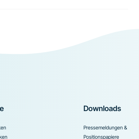
ke
Downloads
ken
Pressemeldungen &
nken
Positionspapiere