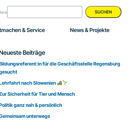
SUCHEN
iere
tmachen & Service
News & Projekte
Seitenspalte
Neueste Beiträge
Bildungsreferent:in für die Geschäftsstelle Regensburg
gesucht
Lehrfahrt nach Slowenien
Zur Sicherheit für Tier und Mensch
Politik ganz nah & persönlich
Gemeinsam unterwegs