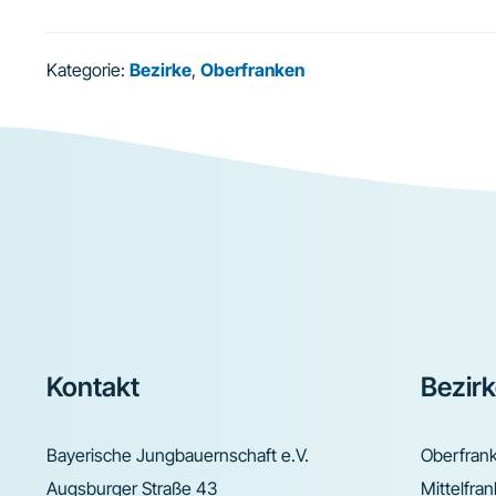
Kategorie:
Bezirke
,
Oberfranken
Footer
Kontakt
Bezir
Bayerische Jungbauernschaft e.V.
Oberfran
Augsburger Straße 43
Mittelfra