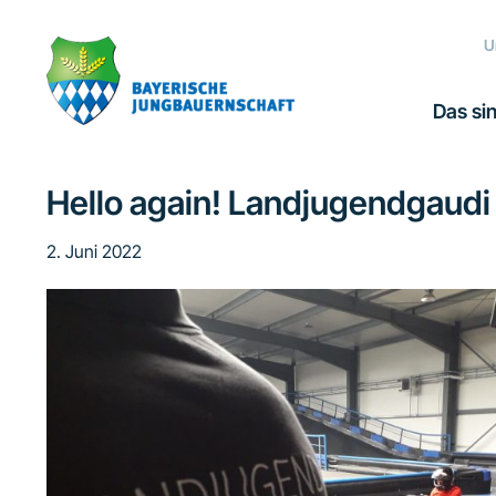
Zur
Zum
Zur
Zur
Hauptnavigation
Inhalt
Seitenspalte
Fußzeile
U
springen
springen
springen
springen
Das sin
Hello again! Landjugendgaudi 
2. Juni 2022