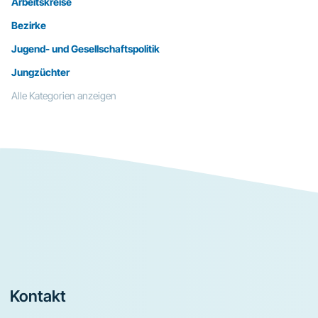
Arbeitskreise
Bezirke
Jugend- und Gesellschaftspolitik
Jungzüchter
Alle Kategorien anzeigen
Footer
Kontakt