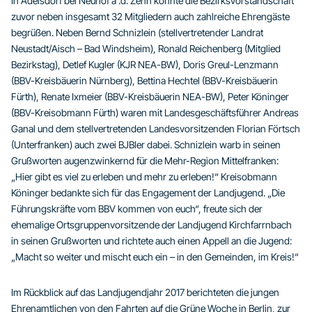
In Adelsdorf bei Neuhof a .d. Zenn konnte die Bezirksvorstandschaft
zuvor neben insgesamt 32 Mitgliedern auch zahlreiche Ehrengäste
begrüßen. Neben Bernd Schnizlein (stellvertretender Landrat
Neustadt/Aisch – Bad Windsheim), Ronald Reichenberg (Mitglied
Bezirkstag), Detlef Kugler (KJR NEA-BW), Doris Greul-Lenzmann
(BBV-Kreisbäuerin Nürnberg), Bettina Hechtel (BBV-Kreisbäuerin
Fürth), Renate Ixmeier (BBV-Kreisbäuerin NEA-BW), Peter Köninger
(BBV-Kreisobmann Fürth) waren mit Landesgeschäftsführer Andreas
Ganal und dem stellvertretenden Landesvorsitzenden Florian Förtsch
(Unterfranken) auch zwei BJBler dabei. Schnizlein warb in seinen
Grußworten augenzwinkernd für die Mehr-Region Mittelfranken:
„Hier gibt es viel zu erleben und mehr zu erleben!“ Kreisobmann
Köninger bedankte sich für das Engagement der Landjugend. „Die
Führungskräfte vom BBV kommen von euch“, freute sich der
ehemalige Ortsgruppenvorsitzende der Landjugend Kirchfarrnbach
in seinen Grußworten und richtete auch einen Appell an die Jugend:
„Macht so weiter und mischt euch ein – in den Gemeinden, im Kreis!“
Im Rückblick auf das Landjugendjahr 2017 berichteten die jungen
Ehrenamtlichen von den Fahrten auf die Grüne Woche in Berlin, zur