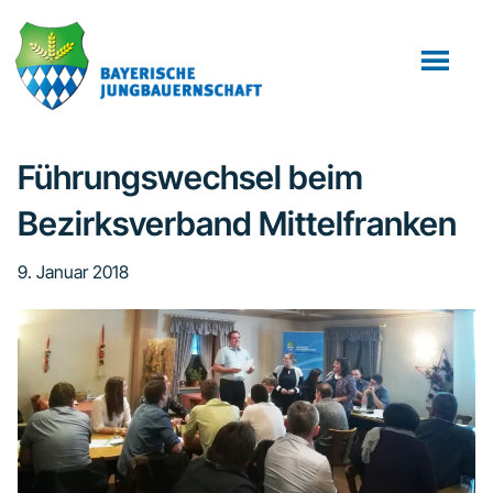
Zum
Zur
Zur
Inhalt
Seitenspalte
Fußzeile
springen
springen
springen
Führungswechsel beim
Bezirksverband Mittelfranken
9. Januar 2018