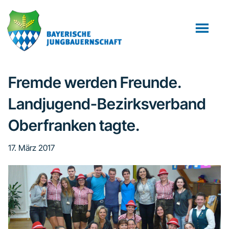
Zum
Zur
Zur
Inhalt
Seitenspalte
Fußzeile
springen
springen
springen
Fremde werden Freunde.
Landjugend-Bezirksverband
Oberfranken tagte.
17. März 2017