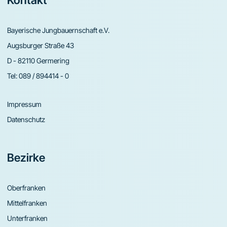
Footer
Kontakt
Bayerische Jungbauernschaft e.V.
Augsburger Straße 43
D - 82110 Germering
Tel:
089 / 894414 - 0
Impressum
Datenschutz
Bezirke
Oberfranken
Mittelfranken
Unterfranken