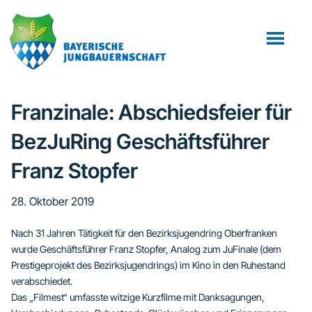
Zum
Zur
Zur
Inhalt
Seitenspalte
Fußzeile
springen
springen
springen
Franzinale: Abschiedsfeier für
BezJuRing Geschäftsführer
Franz Stopfer
28. Oktober 2019
Nach 31 Jahren Tätigkeit für den Bezirksjugendring Oberfranken
wurde Geschäftsführer Franz Stopfer, Analog zum JuFinale (dem
Prestigeprojekt des Bezirksjugendrings) im Kino in den Ruhestand
verabschiedet.
Das „Filmest“ umfasste witzige Kurzfilme mit Danksagungen,