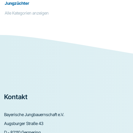
Jungzüchter
Alle Kategorien anzeigen
Footer
Kontakt
Bayerische Jungbauernschaft e.V.
Augsburger Straße 43
D - 82110 Germering