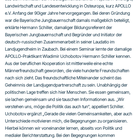
Landwirtschaft und Landesentwicklung in Osteuropa, kurz APOLLO
e.V. Anfang der 90iger Jahre hervorgegangen. Bei deren Gründung
war die Bayerische Jungbauernschaft damals maßgeblich beteiligt,
erklärte Hermann Schiller, damaliger Bildungsreferent der
Bayerischen Jungbauernschaft und Begründer und Initiator der
deutsch-russischen Zusammenarbeit in seiner Laudatio im
Landjugendheim in Zaubach. Bei einem Seminar lernte der damalige
APOLLO-Praktikant Wladimir Uchobotov Hermann Schiller kennen.
Aus der beruflichen Kooperation ist mittlerweile eine echte
Männerfreundschaft geworden, die viele hunderte Freundschaften
nach sich zieht. Das freundschaftliche Miteinander scheint das
Geheimnis der Landjugendpartnerschaft zu sein. Unabhängig der
politischen Lage treffen sich hier Menschen. Sie essen gemeinsam,
sie lachen gemeinsam und sie tauschen Informationen aus. „Wir
verstehen uns, möge die Politik das auch tun“, appelliert Schiller.
Uchobotov ergänzt „Gerade die vielen Gemeinsamkeiten, aber auch
Unterschiede motivieren mich, die Begegnungen zu organisieren.
Hierbei können wir voneinander lernen, abseits von Politik und
medialer Berichterstattung. Bei den Begegnungen kommen