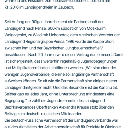
während des Festaktes zum deutsch-russischen Jubiläum am
7.11.2016 im Landjugendheim in Zaubach.
Seit Anfang der 90iger Jahre besteht die Partnerschaft der
Landjugend nach Pensa, 600km südöstlich von Moskau im
Wolgagebiet, zu Wladimir Uchobotov, dem russischen Vertreter der
Landjugend Regionalgruppe Pensa. 1996 wurde die Kooperation
zwischen ihm und der Bayerischen Jungbauernschaft e.V.
beschlossen. Nach 20 Jahren wird dieser Vertrag nun erneuert. Damit
ist sichergestellt, dass weiterhin regelmäßig Jugendbegegnungen
und Multiplikatorenfahrten stattfinden werden. „Wir sind einer der
wenigen Jugendverbände, die eine so langjährige Partnerschaft
aufweisen können. So alt wie die Partnerschaft sind einige unserer
Landjugendmitglieder nicht. Und das Besondere ist die Kontinuität.
Seither gab es jedes Jahr, ohne Unterbrechung mindestens eine
Begegnung.“, erzählt die Jugendreferentin des Landjugend
Bezirksverbandes Oberfranken Alexandra Krause stolz über den
Beitrag zum deutsch-russischen Miteinander.
Die deutsch-russische Partnerschaft der Landjugendverbände war
aus den Aktivitäten der Arbeitsgemeinschaft für Projekte in Ökologie,