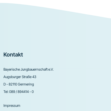
Footer
Kontakt
Bayerische Jungbauernschaft e.V.
Augsburger Straße 43
D - 82110 Germering
Tel:
089 / 894414 - 0
Impressum