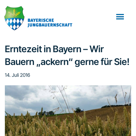
Zum
Zur
Zur
Inhalt
Seitenspalte
Fußzeile
springen
springen
springen
Erntezeit in Bayern – Wir
Bauern „ackern“ gerne für Sie!
14. Juli 2016