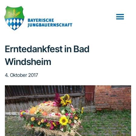
Zum
Zur
Zur
Inhalt
Seitenspalte
Fußzeile
springen
springen
springen
Erntedankfest in Bad
Windsheim
4. Oktober 2017