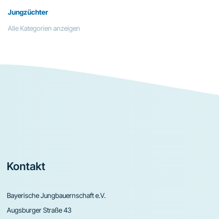
Jungzüchter
Alle Kategorien anzeigen
Footer
Kontakt
Bayerische Jungbauernschaft e.V.
Augsburger Straße 43