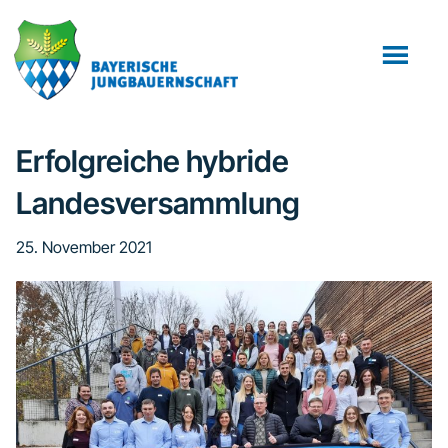
Zum
Zur
Zur
Inhalt
Seitenspalte
Fußzeile
springen
springen
springen
Erfolgreiche hybride
Landesversammlung
25. November 2021