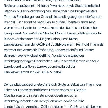
Regierungspräsidentin Heidrun Piwernetz, sowie Stadtratsmitglied
Stephan Müller in Vertretung des Bayreuther Oberbürgermeisters
Thomas Ebersberger vor Ort und die Landtagsabgeordnete Gudrun-
Brendel Fischer online begrüßen zu dürfen. Ebenfalls anwesend
waren die stellvertretende Vorsitzende des Bundes der Deutschen
Landjugend, Anne-Kathrin Meister, Markus Täuber, stellvertretender
Bundesvorsitzender der Jungen Union, Lena Krebs,
Landessprecherin der GRÜNEN JUGEND Bayern, Reinhold Thiem als
Vertreter des Amtes für Ernährung, Landwirtschaft und Forsten
Bayreuth sowie Michael Kießling, Vorstandsmitglied des
Bezirksjugendringes Oberfranken. Als Geschäftsführerin der ArGe
Landjugend war Ronja Landvogt erstmalig bei der
Landesversammlung der BJB e. V. dabei.
Der Landtagsabgeordnete Christoph Skutella, Sebastian Thiem, der
Leiter der Landwirtschaftlichen Lehranstalten des Bezirks
Oberfranken und in Vertretung des oberfränkischen
Bezirkstagspräsidenten Henry Schramm sowie die BBV-
Landesbäuerin Anneliese Göller richteten ihre Grüße und die besten