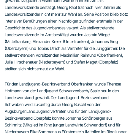
gewählt. Magdalena Eisenmann wurde in ihrem Amt als
Landesvorsitzende bestätigt. Georg Rabl trat nach vier Jahren als
Landesvorsitzender nicht mehr zur Wahl an. Seine Position blieb trotz
intensiver Bemühungen einen Nachfolger zu finden erstmals in der
Geschichte des Jugendverbandes vakant. Als stellvertretende
Landesvorsitzende im Amt bestätigt wurden Jasmin Wiegel
(Mittelfranken), Alexander Kreier (Unterfranken), Johannes Sing
(Oberbayern) und Tobias Ulrich als Vertreter für die Junggärtner. Die
stellvertretenden Vorsitzenden Maximilian Raimund (Oberfranken),
Julia Hirschenauer (Niederbayern) und Stefan Maget (Oberpfalz)
stellten sich nicht erneut zur Wahl.
Für den Landjugend-Bezirksverband Oberfranken wurde Theresa
Hofmann von der Landjugend Schwarzenbach/ Saale neu in den
Landesvorstand gewählt. Der Landjugend-Bezirksverband
Schwaben wird zukünftig durch Georg Büschl von der
Augsburger.Land.Jugend vertreten und für den Landjugend-
Bezirksverband Oberpfalz konnte Johanna Schönberger aus
Schirmitz (Mitglied im Ring junger Landwirte Schwandorf) und für
Niederbayern Elke Sommer aus Fürstenstein (Mitglied im Ring junger