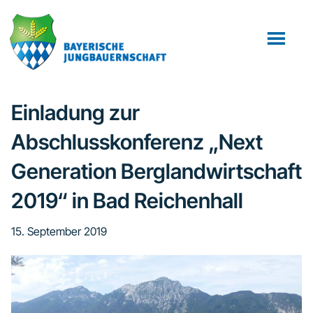
Zum
Zur
Zur
Inhalt
Seitenspalte
Fußzeile
springen
springen
springen
Einladung zur
Abschlusskonferenz „Next
Generation Berglandwirtschaft
2019“ in Bad Reichenhall
15. September 2019