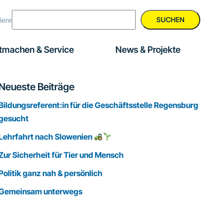
SUCHEN
iere
tmachen & Service
News & Projekte
Seitenspalte
Neueste Beiträge
Bildungsreferent:in für die Geschäftsstelle Regensburg
gesucht
Lehrfahrt nach Slowenien
Zur Sicherheit für Tier und Mensch
Politik ganz nah & persönlich
Gemeinsam unterwegs