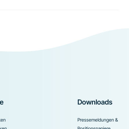
ke
Downloads
ken
Pressemeldungen &
nken
Positionspapiere