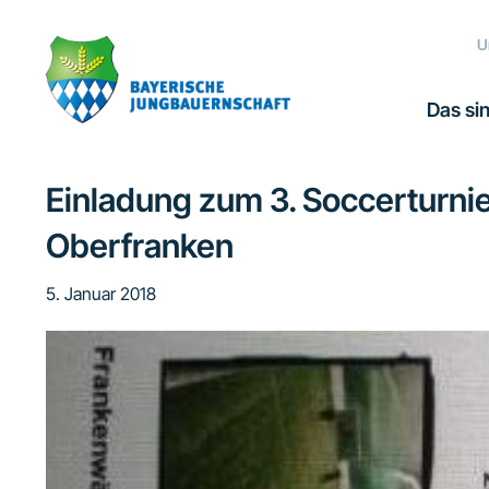
Zur
Zum
Zur
Zur
Hauptnavigation
Inhalt
Seitenspalte
Fußzeile
U
springen
springen
springen
springen
Das sin
Einladung zum 3. Soccerturnie
Oberfranken
5. Januar 2018