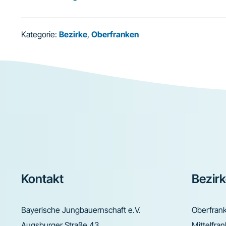
Kategorie:
Bezirke
,
Oberfranken
Footer
Kontakt
Bezir
Bayerische Jungbauernschaft e.V.
Oberfran
Augsburger Straße 43
Mittelfra