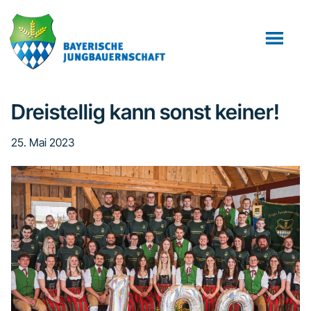
Zum
Zur
Zur
Inhalt
Seitenspalte
Fußzeile
springen
springen
springen
Dreistellig kann sonst keiner!
25. Mai 2023