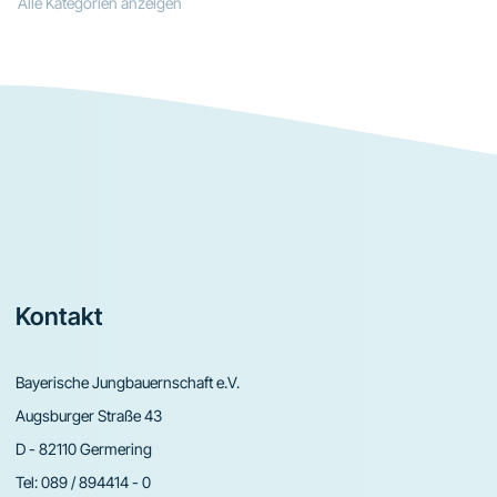
Alle Kategorien anzeigen
Footer
Kontakt
Bayerische Jungbauernschaft e.V.
Augsburger Straße 43
D - 82110 Germering
Tel:
089 / 894414 - 0