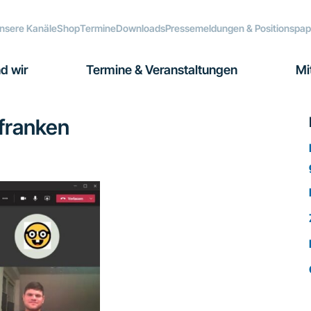
nsere Kanäle
Shop
Termine
Downloads
Pressemeldungen & Positionspap
d wir
Termine & Veranstaltungen
Mi
lfranken