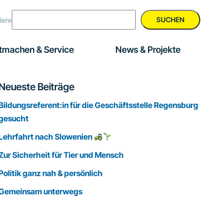
SUCHEN
iere
tmachen & Service
News & Projekte
Seitenspalte
Neueste Beiträge
Bildungsreferent:in für die Geschäftsstelle Regensburg
gesucht
Lehrfahrt nach Slowenien
Zur Sicherheit für Tier und Mensch
Politik ganz nah & persönlich
Gemeinsam unterwegs