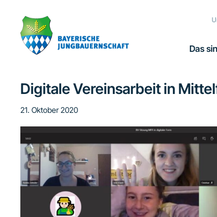
Zur
Zum
Zur
Zur
Hauptnavigation
Inhalt
Seitenspalte
Fußzeile
U
springen
springen
springen
springen
Das sin
Digitale Vereinsarbeit in Mitte
21. Oktober 2020