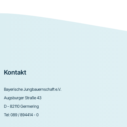
Footer
Kontakt
Bayerische Jungbauernschaft e.V.
Augsburger Straße 43
D - 82110 Germering
Tel:
089 / 894414 - 0