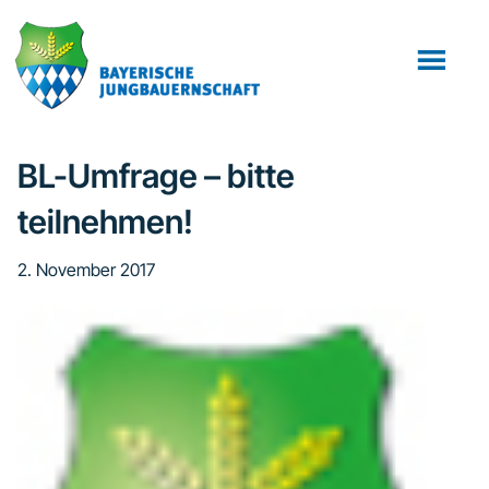
Zum
Zur
Zur
Inhalt
Seitenspalte
Fußzeile
springen
springen
springen
BL-Umfrage – bitte
teilnehmen!
2. November 2017