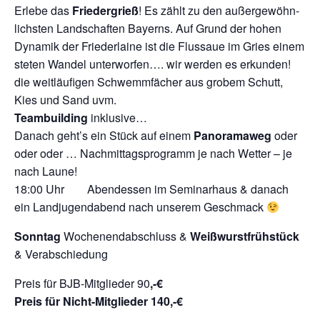
Erlebe das
Friedergrieß
! Es zählt zu den außer­ge­wöhn­
lichsten Land­schaften Bayerns. Auf Grund der hohen
Dynamik der Frieder­laine ist die Flussaue im Gries einem
steten Wandel unter­worfen…. wir werden es erkunden!
die weit­läufigen Schwemm­fächer aus grobem Schutt,
Kies und Sand uvm.
Teambuilding
inklusive…
Danach geht’s ein Stück auf einem
Panoramaweg
oder
oder oder … Nachmittagsprogramm je nach Wetter – je
nach Laune!
18:00 Uhr Abendessen im Seminarhaus & danach
ein Landjugendabend nach unserem Geschmack
Sonntag
Wochenendabschluss &
Weißwurstfrühstück
& Verabschiedung
Preis für BJB-Mitglieder 90
,-€
Preis für Nicht-Mitglieder 140,-€