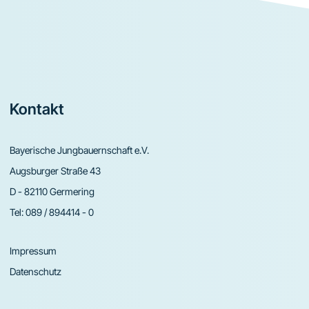
Footer
Kontakt
Bayerische Jungbauernschaft e.V.
Augsburger Straße 43
D - 82110 Germering
Tel:
089 / 894414 - 0
Impressum
Datenschutz