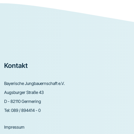
Footer
Kontakt
Bayerische Jungbauernschaft e.V.
Augsburger Straße 43
D - 82110 Germering
Tel:
089 / 894414 - 0
Impressum