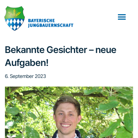
Zum
Zur
Zur
Inhalt
Seitenspalte
Fußzeile
springen
springen
springen
Bekannte Gesichter – neue
Aufgaben!
6. September 2023