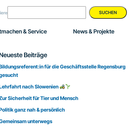
SUCHEN
iere
tmachen & Service
News & Projekte
Seitenspalte
Neueste Beiträge
Bildungsreferent:in für die Geschäftsstelle Regensburg
gesucht
Lehrfahrt nach Slowenien
Zur Sicherheit für Tier und Mensch
Politik ganz nah & persönlich
Gemeinsam unterwegs