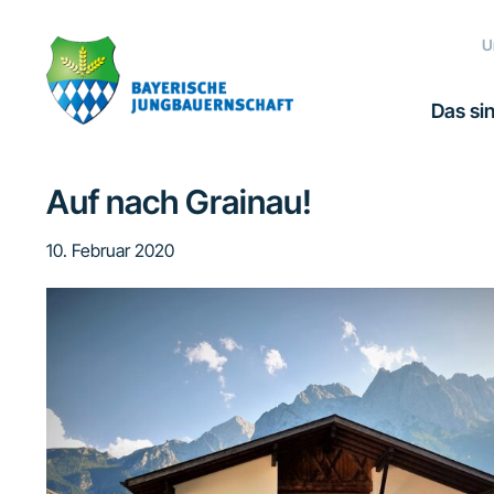
Zur
Zum
Zur
Zur
Hauptnavigation
Inhalt
Seitenspalte
Fußzeile
U
springen
springen
springen
springen
Das sin
Auf nach Grainau!
10. Februar 2020