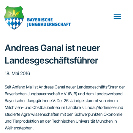
Zum
Zur
Zur
Inhalt
Seitenspalte
Fußzeile
springen
springen
springen
Andreas Ganal ist neuer
Landesgeschäftsführer
18. Mai 2016
Seit Anfang Mai ist Andreas Ganal neuer Landesgeschäftsführer der
Bayerischen Jungbauernschaft e.V. (BJB) und dem Landesverband
Bayerischer Junggärtner e.V. Der 26-Jährige stammt von einem
Milchvieh- und Obstbaubetrieb im Landkreis Lindau/Bodensee und
studierte Agrarwissenschaften mit den Schwerpunkten Ökonomie
und Tierproduktion an der Technischen Universität München in
Weihenstephan.