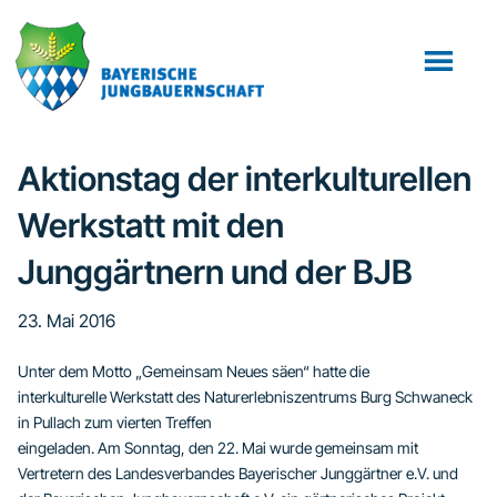
Zum
Zur
Zur
Inhalt
Seitenspalte
Fußzeile
springen
springen
springen
Aktionstag der interkulturellen
Werkstatt mit den
Junggärtnern und der BJB
23. Mai 2016
Unter dem Motto „Gemeinsam Neues säen“ hatte die
interkulturelle Werkstatt des Naturerlebniszentrums Burg Schwaneck
in Pullach zum vierten Treffen
eingeladen. Am Sonntag, den 22. Mai wurde gemeinsam mit
Vertretern des Landesverbandes Bayerischer Junggärtner e.V. und