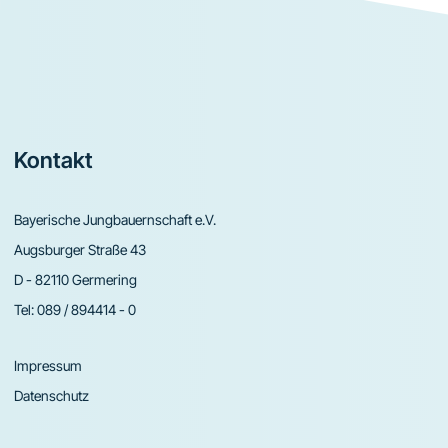
Footer
Kontakt
Bayerische Jungbauernschaft e.V.
Augsburger Straße 43
D - 82110 Germering
Tel:
089 / 894414 - 0
Impressum
Datenschutz