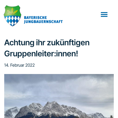
Zum
Zur
Zur
Inhalt
Seitenspalte
Fußzeile
springen
springen
springen
Achtung ihr zukünftigen
Gruppenleiter:innen!
14. Februar 2022