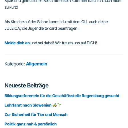
Spaß und gemütliches Beisammensein kommen natürlich auch nicht
zu kurz!
Als Kirsche auf der Sahne kannst du mit dem GLL auch deine
JULEICA, die Jugendleitercard beantragen!
Melde dich an
und sei dabei! Wir freuen uns auf DICH!
Kategorie:
Allgemein
Seitenspalte
Neueste Beiträge
Bildungsreferent:in für die Geschäftsstelle Regensburg gesucht
Lehrfahrt nach Slowenien
Zur Sicherheit für Tier und Mensch
Politik ganz nah & persönlich