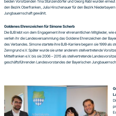
beiden Vorsitzenden Tina Stünzendörfer und Georg Rabl wurden erneut al
den Bezirk Oberfranken, Julia Hirschenauer für den Bezirk Niederbayer
Jungbauernschaft gewählt.
Goldenes Ehrenzeichen für Simone Scherb
Die BJB lebt von dem Engagement ihrer ehrenamtlichen Mitglieder, wie 
verlieh ihr die Landesversammlung das Goldene Ehrenzeichen der Baye
des Verbandes. Simone startete ihre BJB-Karriere begann sie 1999 als s
Zenngrund e.V. Später wurde sie unter anderem stellvertretende Vorsit
Mittelfranken e.V. bis sie 2006 – 2015 als stellvertretende Landesvorsit
geschäftsführenden Landesvorstandes der Bayerischen Jungbauernschaf
G
L
D
pr
E