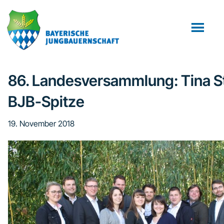
Zum
Zur
Zur
Inhalt
Seitenspalte
Fußzeile
springen
springen
springen
86. Landesversammlung: Tina S
BJB-Spitze
19. November 2018