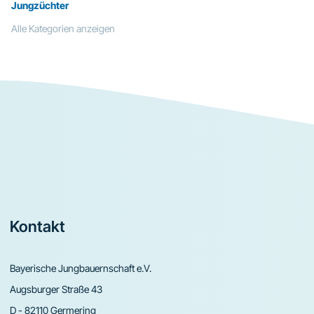
Jungzüchter
Alle Kategorien anzeigen
Footer
Kontakt
Bayerische Jungbauernschaft e.V.
Augsburger Straße 43
D - 82110 Germering