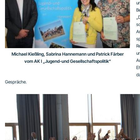
u
B
„D
s
A
s
R
u
Michael Kießling, Sabrina Hannemann und Patrick Färber
A
vom AK I „Jugend-und Gesellschaftspolitik“
E
d
Gespräche.