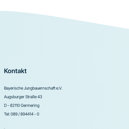
Footer
Kontakt
Bayerische Jungbauernschaft e.V.
Augsburger Straße 43
D - 82110 Germering
Tel:
089 / 894414 - 0