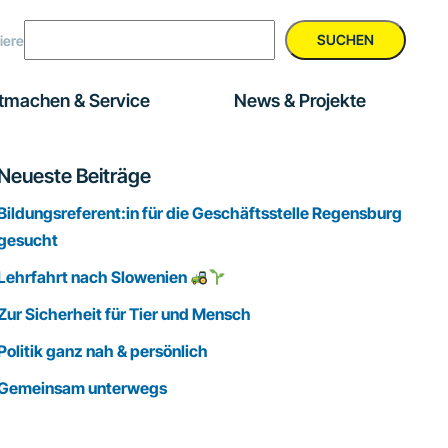
SUCHEN
iere
tmachen & Service
News & Projekte
Seitenspalte
Neueste Beiträge
Bildungsreferent:in für die Geschäftsstelle Regensburg
gesucht
Lehrfahrt nach Slowenien
Zur Sicherheit für Tier und Mensch
Politik ganz nah & persönlich
Gemeinsam unterwegs