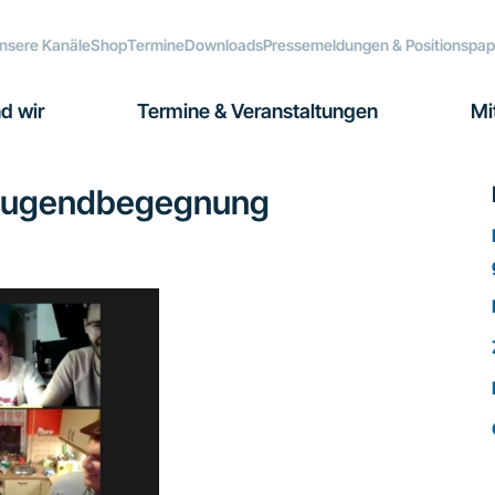
nsere Kanäle
Shop
Termine
Downloads
Pressemeldungen & Positionspap
d wir
Termine & Veranstaltungen
Mi
e Jugendbegegnung