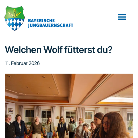
Zum
Zur
Inhalt
Fußzeile
springen
springen
Welchen Wolf fütterst du?
11. Februar 2026