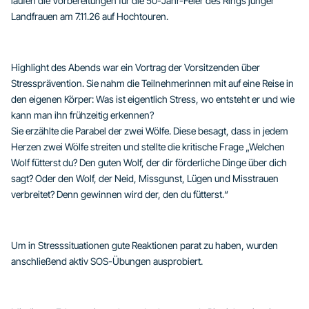
laufen die Vorbereitungen für die 50-Jahr-Feier des Rings junger
Landfrauen am 7.11.26 auf Hochtouren.
Highlight des Abends war ein Vortrag der Vorsitzenden über
Stressprävention. Sie nahm die Teilnehmerinnen mit auf eine Reise in
den eigenen Körper: Was ist eigentlich Stress, wo entsteht er und wie
kann man ihn frühzeitig erkennen?
Sie erzählte die Parabel der zwei Wölfe. Diese besagt, dass in jedem
Herzen zwei Wölfe streiten und stellte die kritische Frage „Welchen
Wolf fütterst du? Den guten Wolf, der dir förderliche Dinge über dich
sagt? Oder den Wolf, der Neid, Missgunst, Lügen und Misstrauen
verbreitet? Denn gewinnen wird der, den du fütterst.“
Um in Stresssituationen gute Reaktionen parat zu haben, wurden
anschließend aktiv SOS-Übungen ausprobiert.