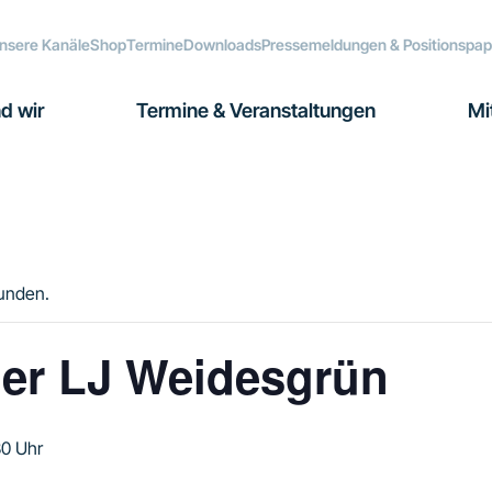
nsere Kanäle
Shop
Termine
Downloads
Pressemeldungen & Positionspap
d wir
Termine & Veranstaltungen
Mi
funden.
der LJ Weidesgrün
30 Uhr