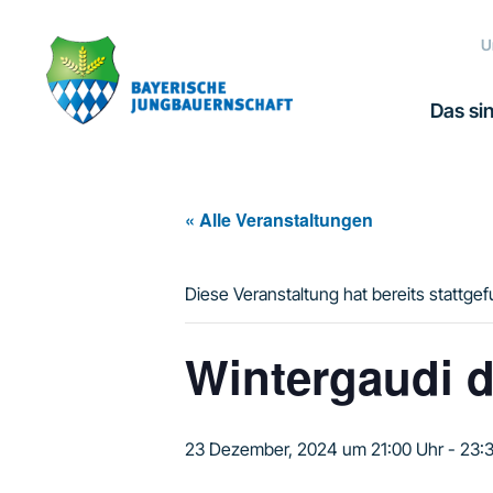
Zur
Zum
Zur
Hauptnavigation
Inhalt
Fußzeile
U
springen
springen
springen
Das sin
« Alle Veranstaltungen
Diese Veranstaltung hat bereits stattge
Wintergaudi 
23 Dezember, 2024 um 21:00 Uhr
-
23: