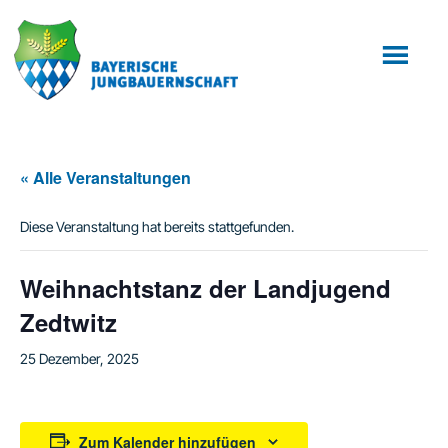
Zum
Zur
Inhalt
Fußzeile
springen
springen
« Alle Veranstaltungen
Diese Veranstaltung hat bereits stattgefunden.
Weihnachtstanz der Landjugend
Zedtwitz
25 Dezember, 2025
Zum Kalender hinzufügen