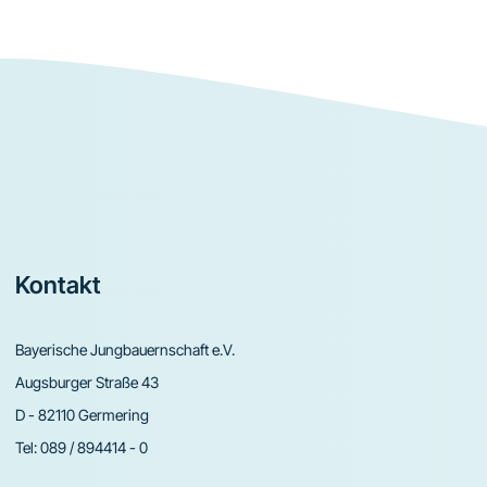
Footer
Kontakt
Bayerische Jungbauernschaft e.V.
Augsburger Straße 43
D - 82110 Germering
Tel:
089 / 894414 - 0