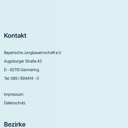
Footer
Kontakt
Bayerische Jungbauernschaft e.V.
Augsburger Straße 43
D - 82110 Germering
Tel:
089 / 894414 - 0
Impressum
Datenschutz
Bezirke