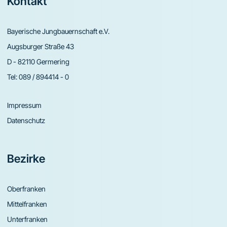
Footer
Kontakt
Bayerische Jungbauernschaft e.V.
Augsburger Straße 43
D - 82110 Germering
Tel:
089 / 894414 - 0
Impressum
Datenschutz
Bezirke
Oberfranken
Mittelfranken
Unterfranken