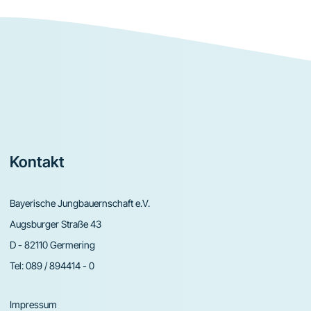
Footer
Kontakt
Bayerische Jungbauernschaft e.V.
Augsburger Straße 43
D - 82110 Germering
Tel:
089 / 894414 - 0
Impressum