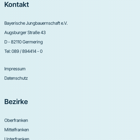
Footer
Kontakt
Bayerische Jungbauernschaft e.V.
Augsburger Straße 43
D - 82110 Germering
Tel:
089 / 894414 - 0
Impressum
Datenschutz
Bezirke
Oberfranken
Mittelfranken
Unterfranken