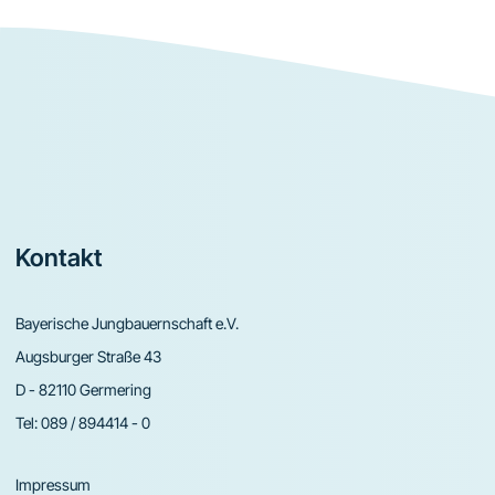
Footer
Kontakt
Bayerische Jungbauernschaft e.V.
Augsburger Straße 43
D - 82110 Germering
Tel:
089 / 894414 - 0
Impressum