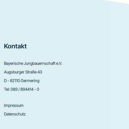
Footer
Kontakt
Bayerische Jungbauernschaft e.V.
Augsburger Straße 43
D - 82110 Germering
Tel:
089 / 894414 - 0
Impressum
Datenschutz