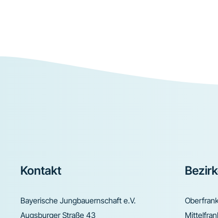
Footer
Kontakt
Bezir
Bayerische Jungbauernschaft e.V.
Oberfran
Augsburger Straße 43
Mittelfra