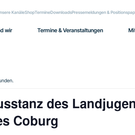
nsere Kanäle
Shop
Termine
Downloads
Pressemeldungen & Positionspap
d wir
Termine & Veranstaltungen
Mi
funden.
usstanz des Landjuge
es Coburg