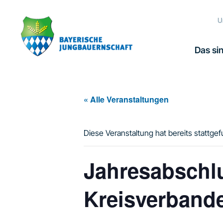
Zur
Zum
Zur
Hauptnavigation
Inhalt
Fußzeile
U
springen
springen
springen
Das sin
« Alle Veranstaltungen
Diese Veranstaltung hat bereits stattge
Jahresabschl
Kreisverband