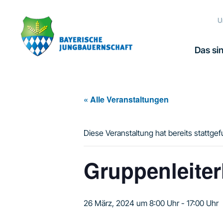
Zur
Zum
Zur
Hauptnavigation
Inhalt
Fußzeile
U
springen
springen
springen
Das sin
« Alle Veranstaltungen
Diese Veranstaltung hat bereits stattge
Gruppenleiter
26 März, 2024 um 8:00 Uhr
-
17:00 Uhr