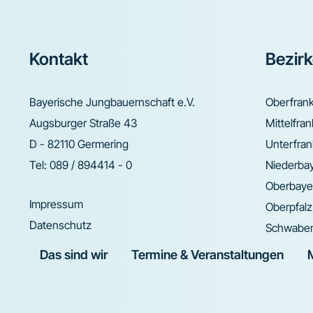
Footer
Kontakt
Bezir
Bayerische Jungbauernschaft e.V.
Oberfran
Augsburger Straße 43
Mittelfra
D - 82110 Germering
Unterfra
Tel:
089 / 894414 - 0
Niederba
Oberbaye
Impressum
Oberpfalz
Datenschutz
Schwabe
Das sind wir
Termine & Veranstaltungen