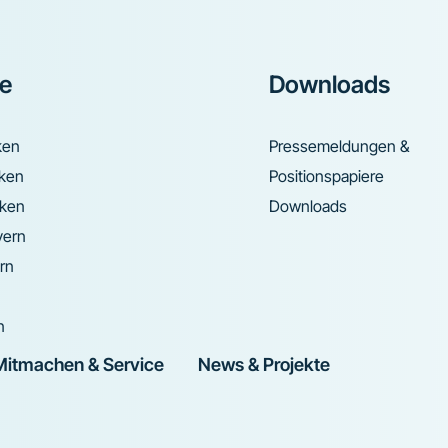
ke
Downloads
ken
Pressemeldungen &
nken
Positionspapiere
nken
Downloads
yern
rn
n
Mitmachen & Service
News & Projekte