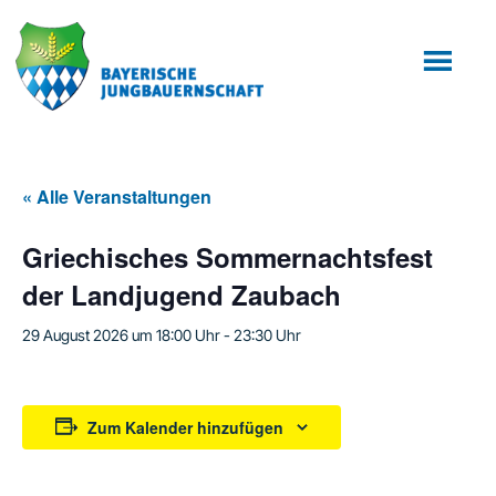
Zum
Zur
Inhalt
Fußzeile
springen
springen
« Alle Veranstaltungen
Griechisches Sommernachtsfest
der Landjugend Zaubach
29 August 2026 um 18:00 Uhr
-
23:30 Uhr
Zum Kalender hinzufügen