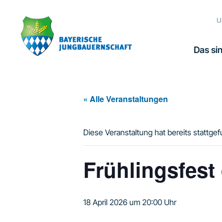
Zur
Zum
Zur
Hauptnavigation
Inhalt
Fußzeile
U
springen
springen
springen
Das sin
« Alle Veranstaltungen
Diese Veranstaltung hat bereits stattge
Frühlingsfest
18 April 2026 um 20:00 Uhr