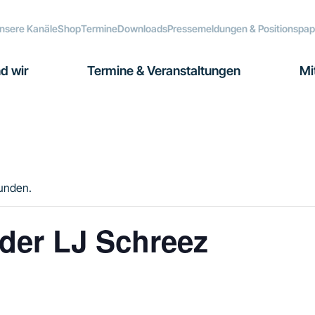
nsere Kanäle
Shop
Termine
Downloads
Pressemeldungen & Positionspap
d wir
Termine & Veranstaltungen
Mi
funden.
 der LJ Schreez